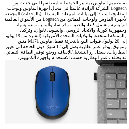
تم تصميم الماوس بمعايير الجودة العالية نفسها التي جعلت من
Logitech الشركة الرائدة عالميًا في مجال أجهزة الماوس ولوحات
المفاتيح، استنادًا إلى بيانات المبيعات المستقلة (بالوحدات) المجمعة
لأجهزة الماوس ولوحات المفاتيح من Logitech من الأسواق العالمية
الرئيسية وتشمل كندا، والصين، وفرنسا، وألمانيا، وإندونيسيا،
وجمهورية كوريا، والاتحاد الروسي، والسويد، تايوان، وتركيا،
والمملكة المتحدة، والولايات المتحدة الأمريكية (الفترة من 19 يوليو
إلى 20 يوليو). قنوات البيع بالتجزئة فقط. ماوس M171 متين
وموثوق, يوفر عمر بطارية يصل إلى 12 شهرًا دون الحاجة إلى تغيير
البطاريات، بفضل زر التشغيل/الإيقاف ووضع توفير الطاقة التلقائي.
قد يختلف عمر البطارية حسب الاستخدام وأجهزة الكمبيوتر.