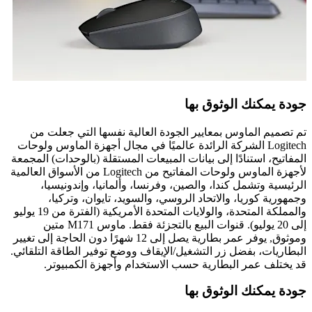
جودة يمكنك الوثوق بها
تم تصميم الماوس بمعايير الجودة العالية نفسها التي جعلت من
Logitech الشركة الرائدة عالميًا في مجال أجهزة الماوس ولوحات
المفاتيح، استنادًا إلى بيانات المبيعات المستقلة (بالوحدات) المجمعة
لأجهزة الماوس ولوحات المفاتيح من Logitech من الأسواق العالمية
الرئيسية وتشمل كندا، والصين، وفرنسا، وألمانيا، وإندونيسيا،
وجمهورية كوريا، والاتحاد الروسي، والسويد، تايوان، وتركيا،
والمملكة المتحدة، والولايات المتحدة الأمريكية (الفترة من 19 يوليو
إلى 20 يوليو). قنوات البيع بالتجزئة فقط. ماوس M171 متين
وموثوق, يوفر عمر بطارية يصل إلى 12 شهرًا دون الحاجة إلى تغيير
البطاريات، بفضل زر التشغيل/الإيقاف ووضع توفير الطاقة التلقائي.
قد يختلف عمر البطارية حسب الاستخدام وأجهزة الكمبيوتر.
جودة يمكنك الوثوق بها