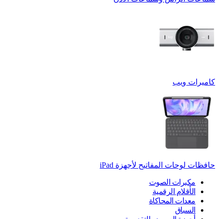
كاميرات ويب
حافظات لوحات المفاتيح لأجهزة ‏iPad
مكبرات الصوت
الأقلام الرقمية
معدات المحاكاة
السباق