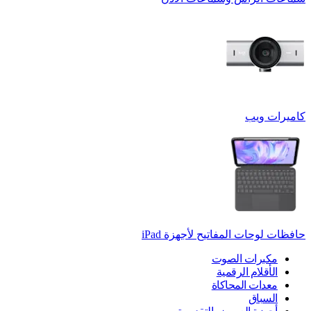
كاميرات ويب
حافظات لوحات المفاتيح لأجهزة ‏iPad
مكبرات الصوت
الأقلام الرقمية
معدات المحاكاة
السباق