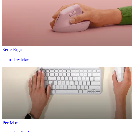
Serie Ergo
Per Mac
Per Mac