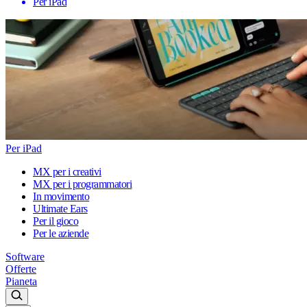
Per iPad
Per iPad
MX per i creativi
MX per i programmatori
In movimento
Ultimate Ears
Per il gioco
Per le aziende
Software
Offerte
Pianeta