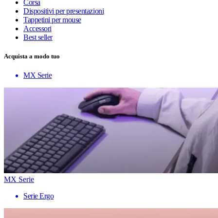
Corsa
Dispositivi per presentazioni
Tappetini per mouse
Accessori
Best seller
Acquista a modo tuo
MX Serie
MX Serie
Serie Ergo