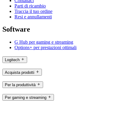
Contattaci
Parti di ricambio
Traccia il tuo ordine
Resi e annullamenti
Software
G Hub per gaming e streaming
Options+ per prestazioni ottimali
Logitech
Acquista prodotti
Per la produttività
Per gaming e streaming
Per le aziende
Per l’istruzione