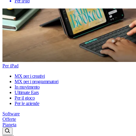
Per iPad
Per iPad
MX per i creativi
MX per i programmatori
In movimento
Ultimate Ears
Per il gioco
Per le aziende
Software
Offerte
Pianeta