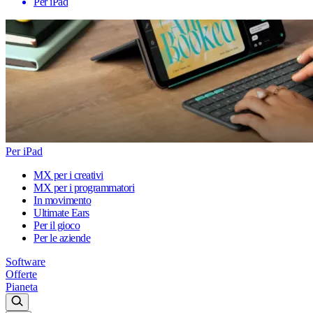
Per iPad
Per iPad
MX per i creativi
MX per i programmatori
In movimento
Ultimate Ears
Per il gioco
Per le aziende
Software
Offerte
Pianeta