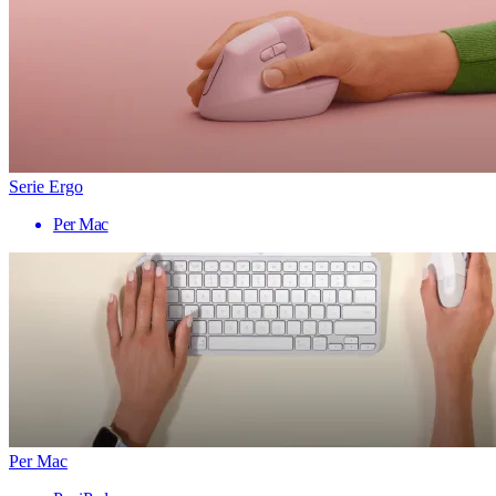
Serie Ergo
Per Mac
Per Mac