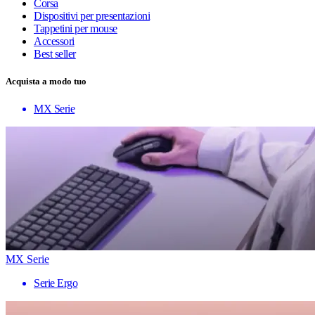
Corsa
Dispositivi per presentazioni
Tappetini per mouse
Accessori
Best seller
Acquista a modo tuo
MX Serie
MX Serie
Serie Ergo