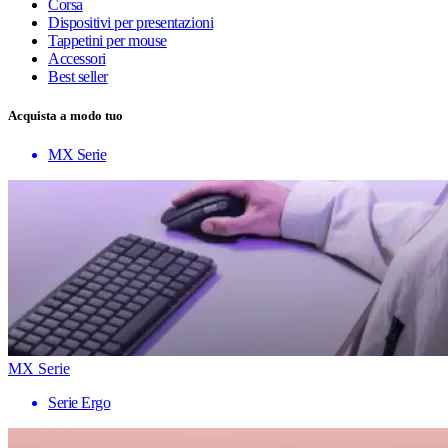
Corsa
Dispositivi per presentazioni
Tappetini per mouse
Accessori
Best seller
Acquista a modo tuo
MX Serie
MX Serie
Serie Ergo