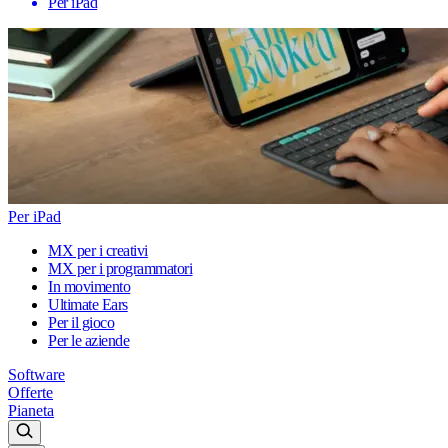
Per iPad
Per iPad
MX per i creativi
MX per i programmatori
In movimento
Ultimate Ears
Per il gioco
Per le aziende
Software
Offerte
Pianeta