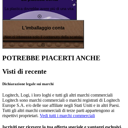
La plastica dovrebbe avere più di una vita.
L'imballaggio conta
Non ci interessa solo il contenuto della scatola
POTREBBE PIACERTI ANCHE
Visti di recente
Dichiarazione legale sui marchi
Logitech, Logi, i loro loghi e tutti gli altri marchi commerciali
Logitech sono marchi commerciali o marchi registrati di Logitech
Europe S.A. e/o delle sue affiliate negli Stati Uniti e in altri Paesi.
Tutti gli altri marchi commerciali di terze parti appartengono ai
rispettivi proprietari.
Vedi tutti i marchi commerciali
Iscriviti per ricevere la tua offerta speciale e vantaggi esclusivi.