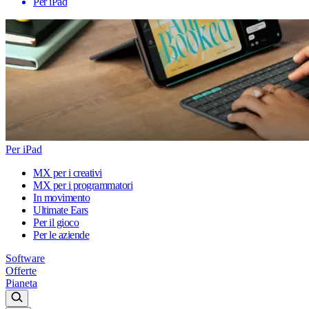
Per iPad
Per iPad
MX per i creativi
MX per i programmatori
In movimento
Ultimate Ears
Per il gioco
Per le aziende
Software
Offerte
Pianeta