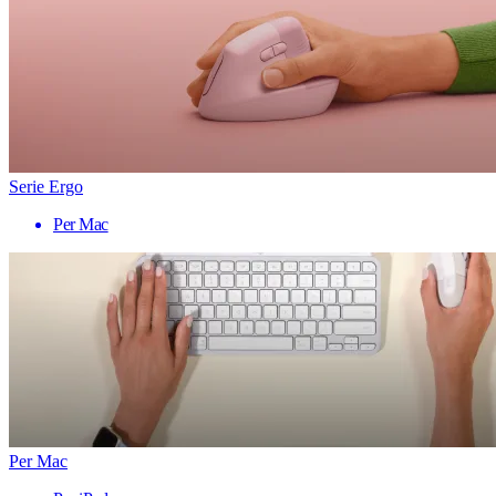
Serie Ergo
Per Mac
Per Mac