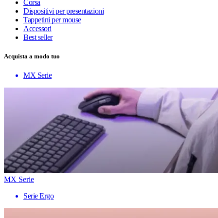
Corsa
Dispositivi per presentazioni
Tappetini per mouse
Accessori
Best seller
Acquista a modo tuo
MX Serie
MX Serie
Serie Ergo