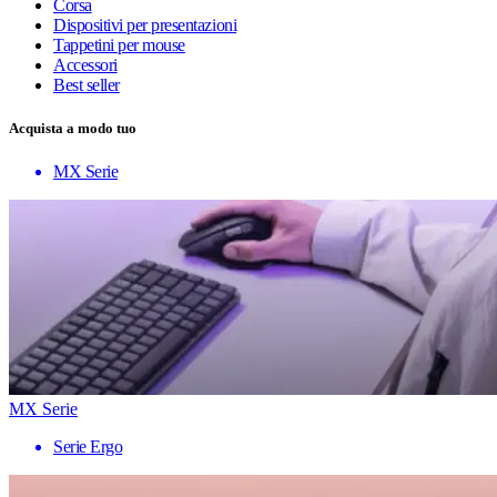
Corsa
Dispositivi per presentazioni
Tappetini per mouse
Accessori
Best seller
Acquista a modo tuo
MX Serie
MX Serie
Serie Ergo