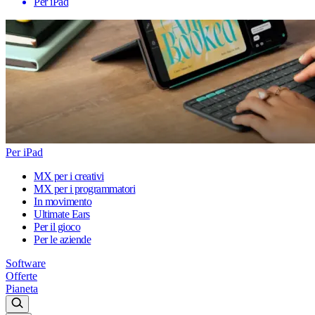
Per iPad
Per iPad
MX per i creativi
MX per i programmatori
In movimento
Ultimate Ears
Per il gioco
Per le aziende
Software
Offerte
Pianeta