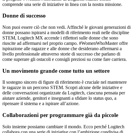
comprende una serie di iniziative in linea con la nostra missione.
Donne di successo
Non puoi essere ciò che non vedi. Affinché le giovani generazioni di
donne possano ispirarsi a modelli di riferimento reali nelle discipline
STEM, Logitech MX accende i riflettori sulle donne che sono
riuscite ad affermarsi nel proprio campo. #WomenWhoMaster offre
ispirazione alle ragazze e alle donne che desiderano affermarsi a
livello professionale attraverso storie di successo che parlano di
come superare gli ostacoli e consigli preziosi su come fare carriera.
Un movimento grande come tutto un settore
Il sostegno sincero di figure di riferimento è cruciale nel mantenere
le ragazze in un percorso STEM. Scopri alcune delle iniziative e
delle conversazioni organizzate da Logitech, ciascuna pensata per
aiutare aziende, genitori e insegnanti a sfidare lo status quo, a
ripensare il sistema e a ispirare all’azione.
Collaborazioni per programmare già da piccole
Solo insieme possiamo cambiare il mondo. Ecco perché Logitech
collabora con una serie di iniziative con l’ambizione condivisa di