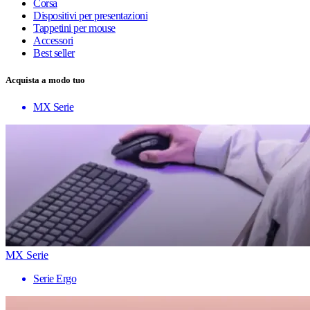
Corsa
Dispositivi per presentazioni
Tappetini per mouse
Accessori
Best seller
Acquista a modo tuo
MX Serie
MX Serie
Serie Ergo