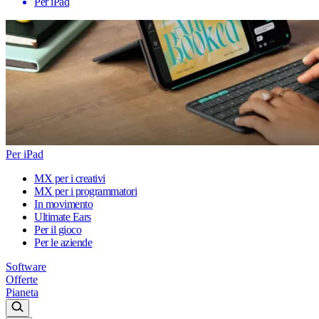
Per iPad
Per iPad
MX per i creativi
MX per i programmatori
In movimento
Ultimate Ears
Per il gioco
Per le aziende
Software
Offerte
Pianeta