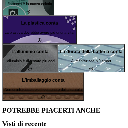
Il carbonio è la nuova caloria
La plastica conta
La plastica dovrebbe avere più di una vita.
L'alluminio conta
La durata della batteria conta
L'alluminio è diventato più cool
Alimentazione più smart
L'imballaggio conta
Non ci interessa solo il contenuto della scatola
POTREBBE PIACERTI ANCHE
Visti di recente