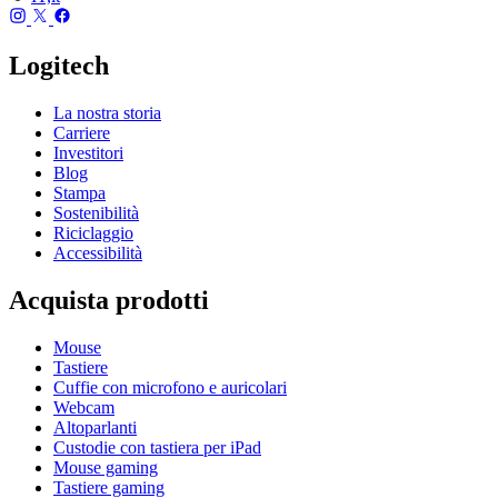
Logitech
La nostra storia
Carriere
Investitori
Blog
Stampa
Sostenibilità
Riciclaggio
Accessibilità
Acquista prodotti
Mouse
Tastiere
Cuffie con microfono e auricolari
Webcam
Altoparlanti
Custodie con tastiera per iPad
Mouse gaming
Tastiere gaming