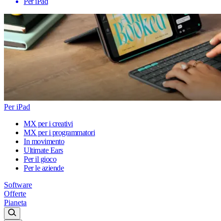
Per iPad
Per iPad
MX per i creativi
MX per i programmatori
In movimento
Ultimate Ears
Per il gioco
Per le aziende
Software
Offerte
Pianeta