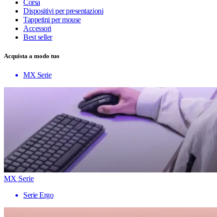
Corsa
Dispositivi per presentazioni
Tappetini per mouse
Accessori
Best seller
Acquista a modo tuo
MX Serie
MX Serie
Serie Ergo