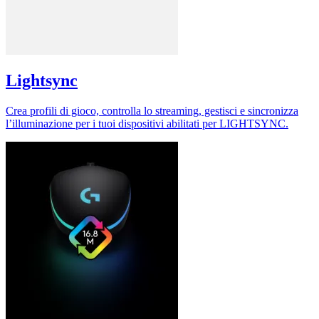
Lightsync
Crea profili di gioco, controlla lo streaming, gestisci e sincronizza
l’illuminazione per i tuoi dispositivi abilitati per LIGHTSYNC.