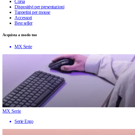
Corsa
Dispositivi per presentazioni
Tappetini per mouse
Accessori
Best seller
Acquista a modo tuo
MX Serie
MX Serie
Serie Ergo