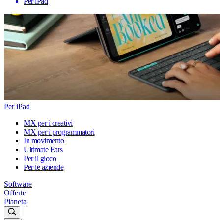
Per iPad
Per iPad
MX per i creativi
MX per i programmatori
In movimento
Ultimate Ears
Per il gioco
Per le aziende
Software
Offerte
Pianeta