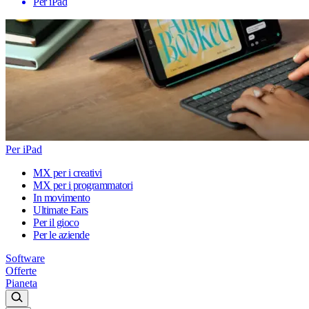
Per iPad
Per iPad
MX per i creativi
MX per i programmatori
In movimento
Ultimate Ears
Per il gioco
Per le aziende
Software
Offerte
Pianeta