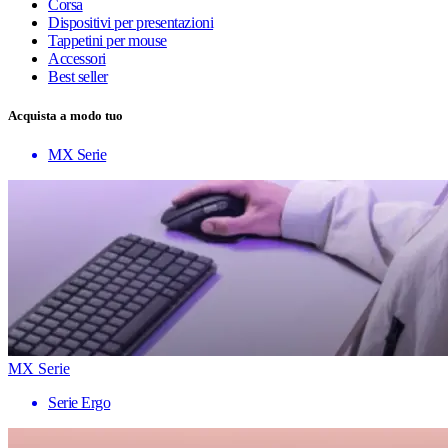
Corsa
Dispositivi per presentazioni
Tappetini per mouse
Accessori
Best seller
Acquista a modo tuo
MX Serie
MX Serie
Serie Ergo