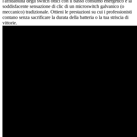
l'affidabilità degli switch ottici con il basso consumo energetico e la
soddisfacente sensazione di clic di un microswitch galvanico (o
meccanico) tradizionale. Ottieni le prestazioni su cui i professionisti
contano senza sacrificare la durata della batteria o la tua striscia di
vittorie.