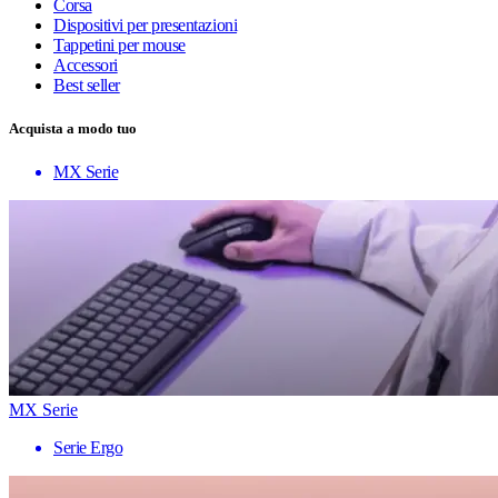
Corsa
Dispositivi per presentazioni
Tappetini per mouse
Accessori
Best seller
Acquista a modo tuo
MX Serie
MX Serie
Serie Ergo