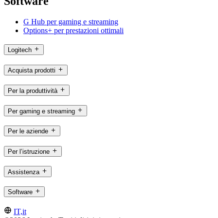
Software
G Hub per gaming e streaming
Options+ per prestazioni ottimali
Logitech
Acquista prodotti
Per la produttività
Per gaming e streaming
Per le aziende
Per l’istruzione
Assistenza
Software
IT,it