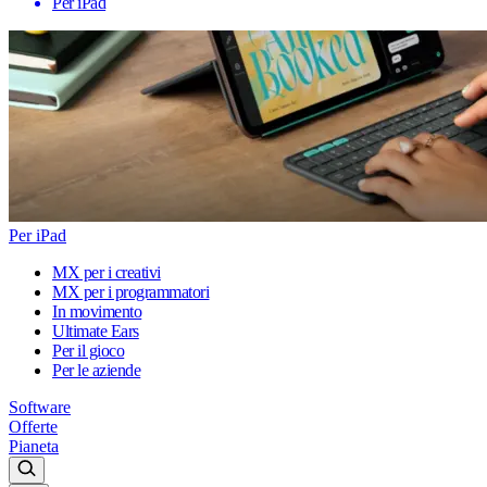
Per iPad
Per iPad
MX per i creativi
MX per i programmatori
In movimento
Ultimate Ears
Per il gioco
Per le aziende
Software
Offerte
Pianeta