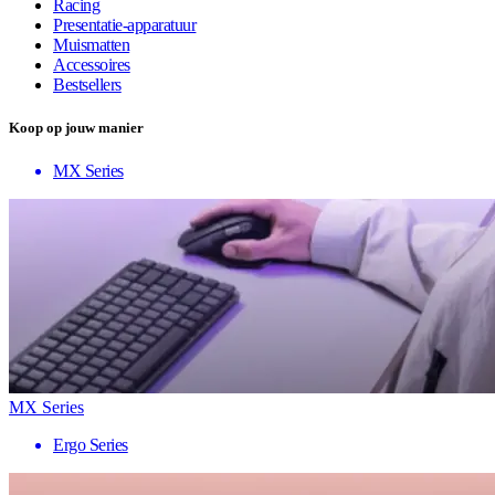
Racing
Presentatie-apparatuur
Muismatten
Accessoires
Bestsellers
Koop op jouw manier
MX Series
MX Series
Ergo Series