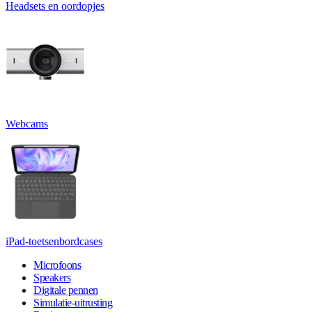
Headsets en oordopjes
Webcams
iPad-toetsenbordcases
Microfoons
Speakers
Digitale pennen
Simulatie-uitrusting