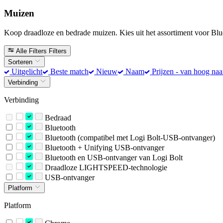
Muizen
Koop draadloze en bedrade muizen. Kies uit het assortiment voor Blue
Alle Filters
Filters
Sorteren
Uitgelicht
Beste match
Nieuw
Naam
Prijzen - van hoog naa
Verbinding
Verbinding
Bedraad
Bluetooth
Bluetooth (compatibel met Logi Bolt-USB-ontvanger)
Bluetooth + Unifying USB-ontvanger
Bluetooth en USB-ontvanger van Logi Bolt
Draadloze LIGHTSPEED-technologie
USB-ontvanger
Platform
Platform