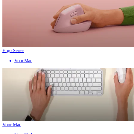
Ergo Series
Voor Mac
Voor Mac