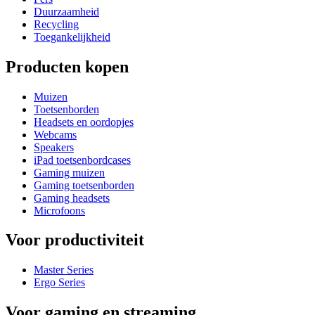
Duurzaamheid
Recycling
Toegankelijkheid
Producten kopen
Muizen
Toetsenborden
Headsets en oordopjes
Webcams
Speakers
iPad toetsenbordcases
Gaming muizen
Gaming toetsenborden
Gaming headsets
Microfoons
Voor productiviteit
Master Series
Ergo Series
Voor gaming en streaming