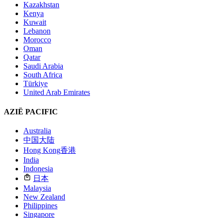
Kazakhstan
Kenya
Kuwait
Lebanon
Morocco
Oman
Qatar
Saudi Arabia
South Africa
Türkiye
United Arab Emirates
AZIË PACIFIC
Australia
中国大陆
Hong Kong
香港
India
Indonesia
日本
Malaysia
New Zealand
Philippines
Singapore