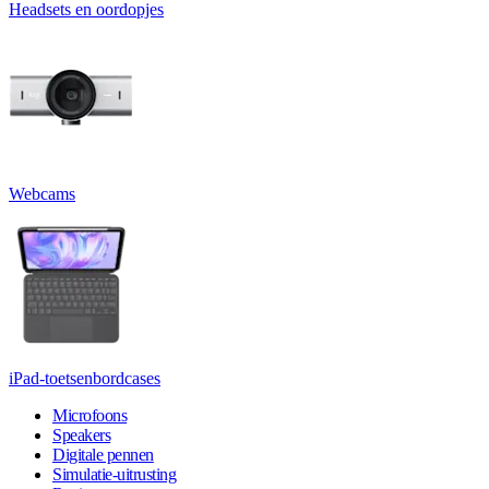
Headsets en oordopjes
Webcams
iPad-toetsenbordcases
Microfoons
Speakers
Digitale pennen
Simulatie-uitrusting