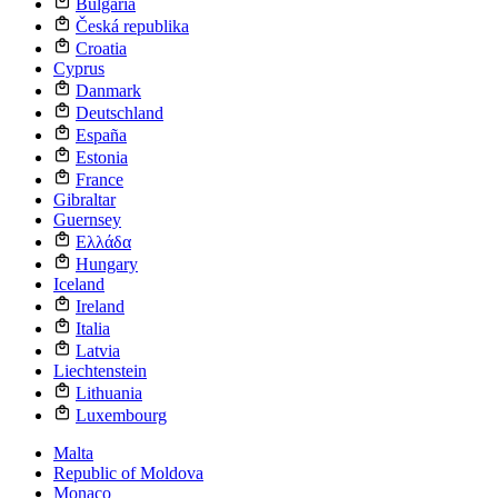
Bulgaria
Česká republika
Croatia
Cyprus
Danmark
Deutschland
España
Estonia
France
Gibraltar
Guernsey
Ελλάδα
Hungary
Iceland
Ireland
Italia
Latvia
Liechtenstein
Lithuania
Luxembourg
Malta
Republic of Moldova
Monaco