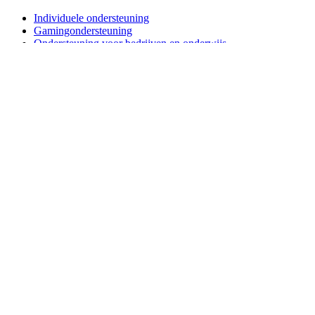
Individuele ondersteuning
Gamingondersteuning
Ondersteuning voor bedrijven en onderwijs
Contact opnemen
Reserveonderdelen
Waar is mijn pakketje?
Retourneren & Annuleren
Software
G Hub voor gaming en streaming
Options+ voor prestaties
Logitech
Producten kopen
Voor productiviteit
Voor gaming en streaming
Voor zakelijk gebruik