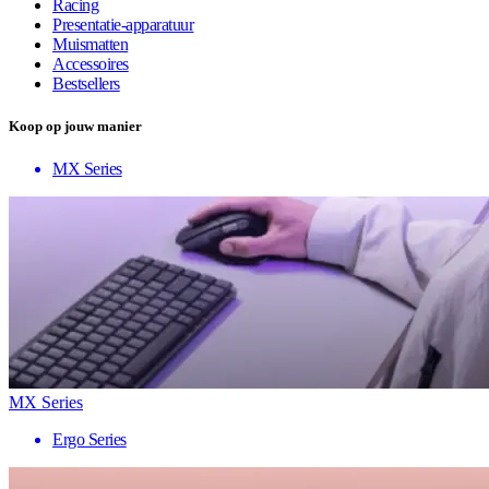
Racing
Presentatie-apparatuur
Muismatten
Accessoires
Bestsellers
Koop op jouw manier
MX Series
MX Series
Ergo Series