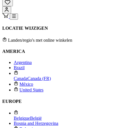
LOCATIE WIJZIGEN
Landen/regio's met online winkelen
AMERICA
Argentina
Brazil
Canada
Canada (FR)
México
United States
EUROPE
Belgique
België
Bosnia and Herzegovina