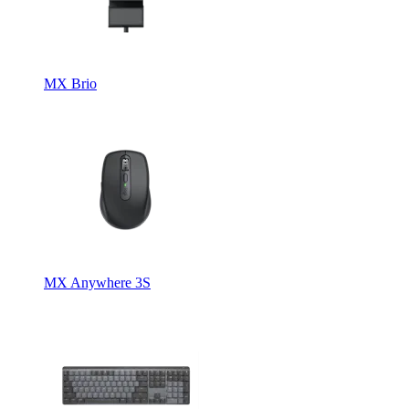
MX Brio
MX Anywhere 3S