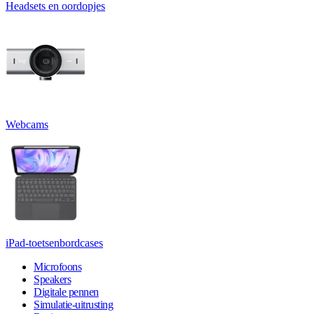
Headsets en oordopjes
Webcams
iPad-toetsenbordcases
Microfoons
Speakers
Digitale pennen
Simulatie-uitrusting