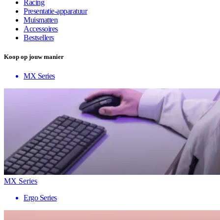
Racing
Presentatie-apparatuur
Muismatten
Accessoires
Bestsellers
Koop op jouw manier
MX Series
MX Series
Ergo Series