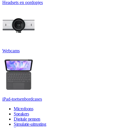
Headsets en oordopjes
Webcams
iPad-toetsenbordcases
Microfoons
Speakers
Digitale pennen
Simulatie-uitrusting