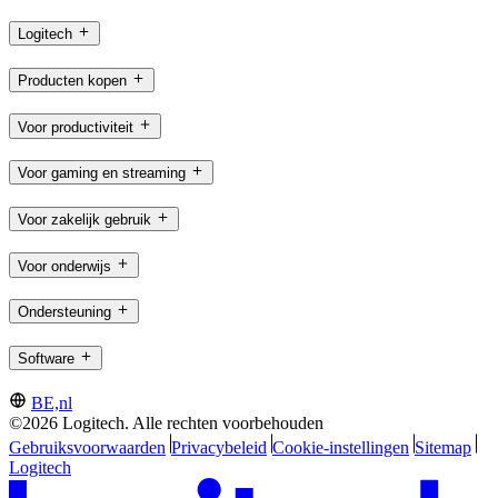
Logitech
Producten kopen
Voor productiviteit
Voor gaming en streaming
Voor zakelijk gebruik
Voor onderwijs
Ondersteuning
Software
BE,nl
©2026 Logitech. Alle rechten voorbehouden
Gebruiksvoorwaarden
Privacybeleid
Cookie-instellingen
Sitemap
Logitech