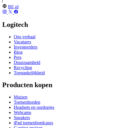
BE,nl
Logitech
Ons verhaal
Vacatures
Investeerders
Blog
Pers
Duurzaamheid
Recycling
Toegankelijkheid
Producten kopen
Muizen
Toetsenborden
Headsets en oordopjes
Webcams
Speakers
iPad toetsenbordcases
Gaming muizen