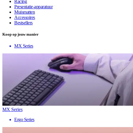
Racing
Presentatie-apparatuur
Muismatten
Accessoires
Bestsellers
Koop op jouw manier
MX Series
MX Series
Ergo Series