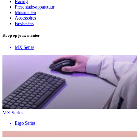
Racing
Presentatie-apparatuur
Muismatten
Accessoires
Bestsellers
Koop op jouw manier
MX Series
MX Series
Ergo Series