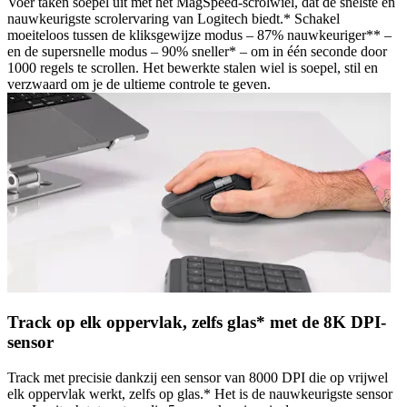
Voer taken soepel uit met het MagSpeed-scrolwiel, dat de snelste en
nauwkeurigste scrolervaring van Logitech biedt.* Schakel
moeiteloos tussen de kliksgewijze modus – 87% nauwkeuriger** –
en de supersnelle modus – 90% sneller* – om in één seconde door
1000 regels te scrollen. Het bewerkte stalen wiel is soepel, stil en
verzwaard om je de ultieme controle te geven.
Track op elk oppervlak, zelfs glas* met de 8K DPI-
sensor
Track met precisie dankzij een sensor van 8000 DPI die op vrijwel
elk oppervlak werkt, zelfs op glas.* Het is de nauwkeurigste sensor