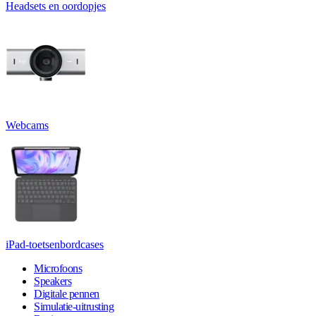
Headsets en oordopjes
Webcams
iPad-toetsenbordcases
Microfoons
Speakers
Digitale pennen
Simulatie-uitrusting