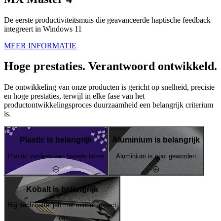
De eerste productiviteitsmuis die geavanceerde haptische feedback
integreert in Windows 11
MEER INFORMATIE
Hoge prestaties. Verantwoord ontwikkeld.
De ontwikkeling van onze producten is gericht op snelheid, precisie
en hoge prestaties, terwijl in elke fase van het
productontwikkelingsproces duurzaamheid een belangrijk criterium
is.
Plastic is belangrijk
Aluminium is belangrijk
Plastic verdient een tweede leven
Aluminium is cool geworden
Kobalt is belangrijk
Hightech batterijen met minder impact