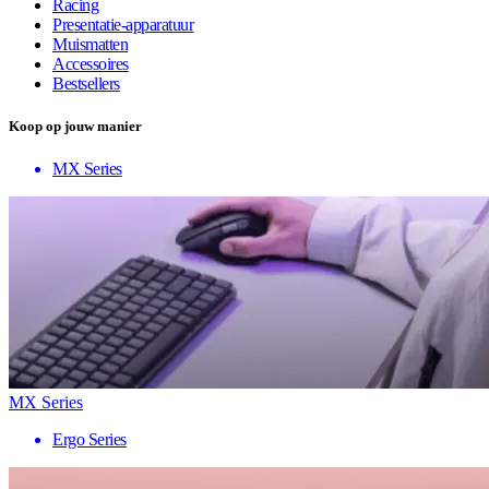
Racing
Presentatie-apparatuur
Muismatten
Accessoires
Bestsellers
Koop op jouw manier
MX Series
MX Series
Ergo Series