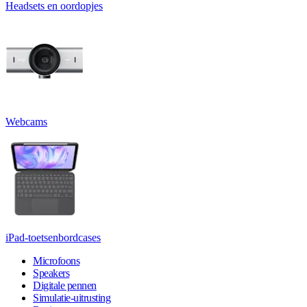
Headsets en oordopjes
Webcams
iPad-toetsenbordcases
Microfoons
Speakers
Digitale pennen
Simulatie-uitrusting