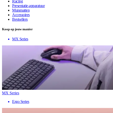
Racing
Presentatie-apparatuur
Muismatten
Accessoires
Bestsellers
Koop op jouw manier
MX Series
MX Series
Ergo Series