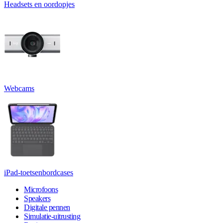
Headsets en oordopjes
Webcams
iPad-toetsenbordcases
Microfoons
Speakers
Digitale pennen
Simulatie-uitrusting