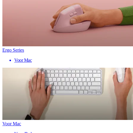
Ergo Series
Voor Mac
Voor Mac