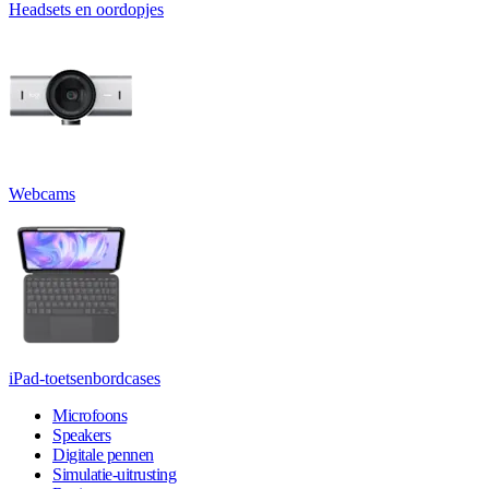
Headsets en oordopjes
Webcams
iPad-toetsenbordcases
Microfoons
Speakers
Digitale pennen
Simulatie-uitrusting