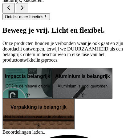
natuurlijk, kladderen.
Ontdek meer functies
Beweeg je vrij. Licht en flexibel.
Onze producten houden je verbonden waar je ook gaat en zijn
doordacht ontworpen, terwijl we DUURZAAMHEID als een
belangrijk criterium beschouwen in elke fase van het
productontwikkelingsproces.
Impact is belangrijk
Aluminium is belangrijk
CO2 is de nieuwe calorie
Aluminium is cool geworden
Verpakking is belangrijk
Het is niet alleen wat er in de doos zit
Beoordelingen laden..