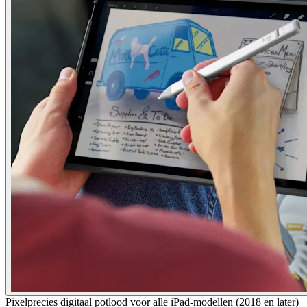
Pixelprecies digitaal potlood voor alle iPad-modellen (2018 en later)