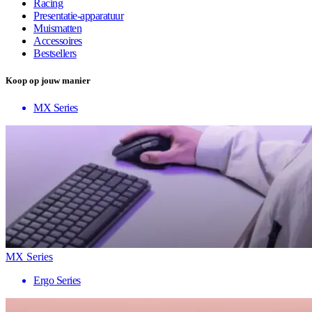
Racing
Presentatie-apparatuur
Muismatten
Accessoires
Bestsellers
Koop op jouw manier
MX Series
MX Series
Ergo Series