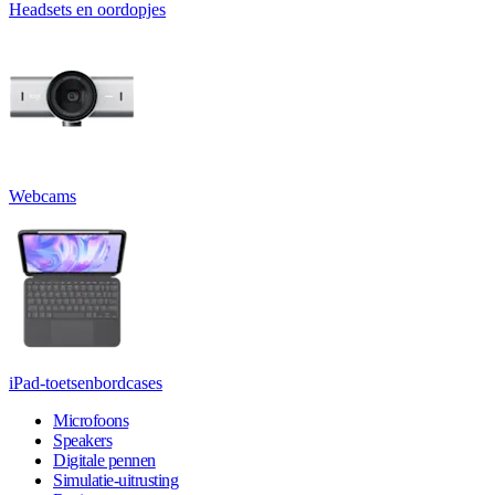
Headsets en oordopjes
Webcams
iPad-toetsenbordcases
Microfoons
Speakers
Digitale pennen
Simulatie-uitrusting