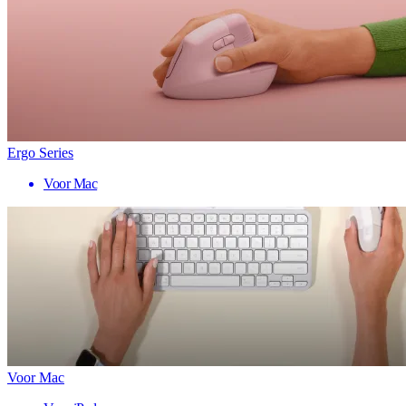
Ergo Series
Voor Mac
Voor Mac