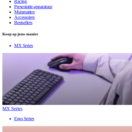
Racing
Presentatie-apparatuur
Muismatten
Accessoires
Bestsellers
Koop op jouw manier
MX Series
MX Series
Ergo Series