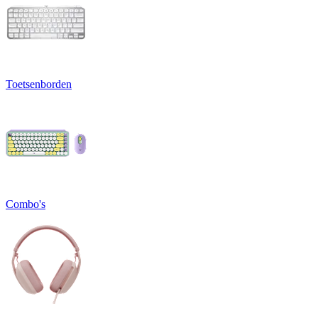
Toetsenborden
Combo's