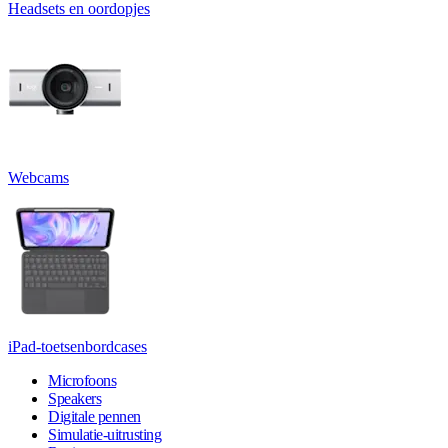
Headsets en oordopjes
Webcams
iPad-toetsenbordcases
Microfoons
Speakers
Digitale pennen
Simulatie-uitrusting