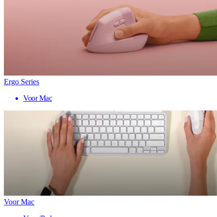
Ergo Series
Voor Mac
Voor Mac