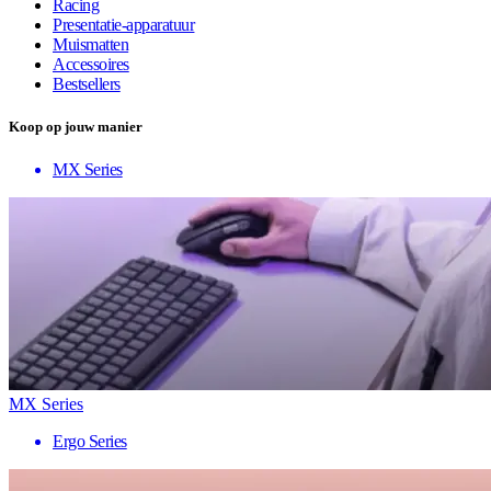
Racing
Presentatie-apparatuur
Muismatten
Accessoires
Bestsellers
Koop op jouw manier
MX Series
MX Series
Ergo Series