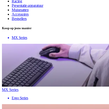
Racing
Presentatie-apparatuur
Muismatten
Accessoires
Bestsellers
Koop op jouw manier
MX Series
MX Series
Ergo Series