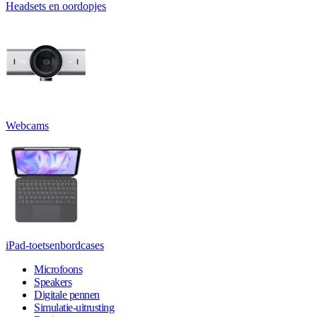
Headsets en oordopjes
Webcams
iPad-toetsenbordcases
Microfoons
Speakers
Digitale pennen
Simulatie-uitrusting