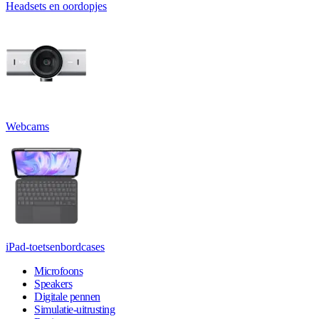
Headsets en oordopjes
Webcams
iPad-toetsenbordcases
Microfoons
Speakers
Digitale pennen
Simulatie-uitrusting