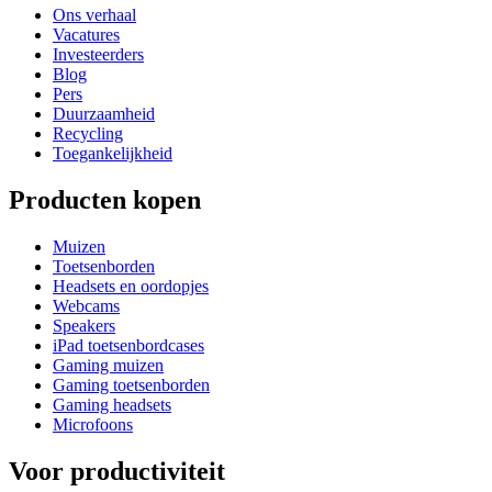
Ons verhaal
Vacatures
Investeerders
Blog
Pers
Duurzaamheid
Recycling
Toegankelijkheid
Producten kopen
Muizen
Toetsenborden
Headsets en oordopjes
Webcams
Speakers
iPad toetsenbordcases
Gaming muizen
Gaming toetsenborden
Gaming headsets
Microfoons
Voor productiviteit