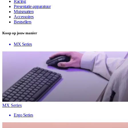
Racing
Presentatie-apparatuur
Muismatten
Accessoires
Bestsellers
Koop op jouw manier
MX Series
MX Series
Ergo Series