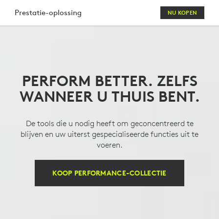
LOGITECH
Prestatie-oplossing
NU KOPEN
PERFORMANCE
MOUSE,
KEYBOARD,
PERFORM BETTER. ZELFS
WEBCAM
WANNEER U THUIS BENT.
&AMP;
HEADSET
De tools die u nodig heeft om geconcentreerd te
COMBO
blijven en uw uiterst gespecialiseerde functies uit te
voeren.
KOOP PERFORMANCE-COLLECTIE