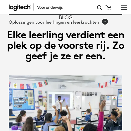
ELKE
LEERLING
BLOG
Oplossingen voor leerlingen en leerkrachten
VERDIENT
Elke leerling verdient een
EEN
plek op de voorste rij. Zo
PLEK
geef je ze er een.
OP
DE
VOORSTE
RIJ.
ZO
GEEF
JE