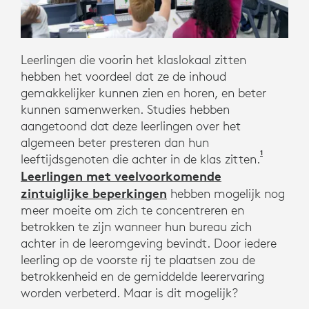
ZE
ER
EEN.
Leerlingen die voorin het klaslokaal zitten
hebben het voordeel dat ze de inhoud
gemakkelijker kunnen zien en horen, en beter
kunnen samenwerken. Studies hebben
aangetoond dat deze leerlingen over het
algemeen beter presteren dan hun
1
Pichierri,
leeftijdsgenoten die achter in de klas zitten.
Leerlingen met veelvoorkomende
zintuiglijke beperkingen
hebben mogelijk nog
meer moeite om zich te concentreren en
betrokken te zijn wanneer hun bureau zich
achter in de leeromgeving bevindt. Door iedere
leerling op de voorste rij te plaatsen zou de
betrokkenheid en de gemiddelde leerervaring
worden verbeterd. Maar is dit mogelijk?