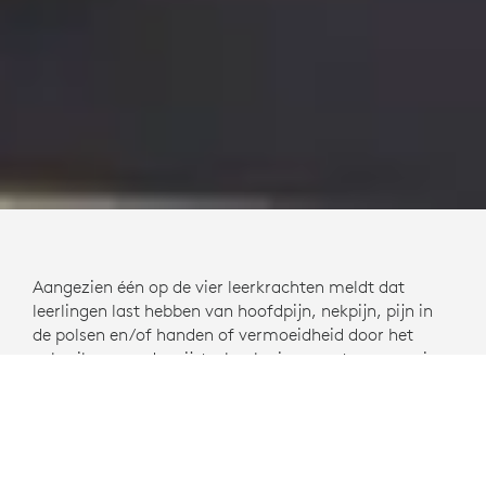
Aangezien één op de vier leerkrachten meldt dat
leerlingen last hebben van hoofdpijn, nekpijn, pijn in
de polsen en/of handen of vermoeidheid door het
gebruik van onderwijstechnologie, vormt ergonomie
een groot punt van zorg in het basis- en voortgezet
onderwijs. Dit heeft een nieuw onderzoek onder ruim
1.000 leerkrachten in het basis- en voortgezet
onderwijs, directeuren en districtshoofden in de VS
uitgewezen. Logitech heeft de onafhankelijke non-