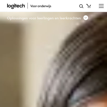
STUDENTEN,
ONDERWIJS,
Oplossingen voor leerlingen en leerkrachten
ERGONOMIE,
COMFORT,
BETROKKENHEID,
WHITEPAPER,
ENQUÊTE,
FOCUS,
TECHNOLOGIE