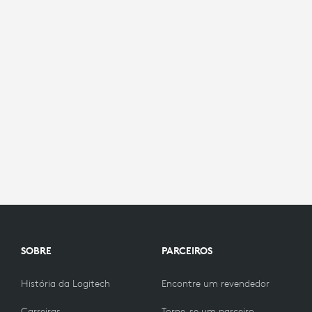
SOBRE
PARCEIROS
História da Logitech
Encontre um revendedor
Carreiras
Torne-se um parceiro