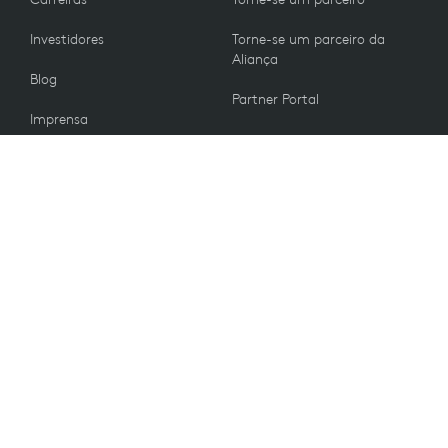
Investidores
Torne-se um parceiro da
Aliança
Blog
Partner Portal
Imprensa
Fale conosco
CLIENTES
Preferências de e-mail
VALORES
Sustentabilidade
Reciclagem
Acessibilidade