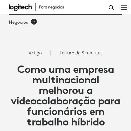
COMO
PROMOVER
Negócios
A
TRANSFORMAÇÃO
DIGITAL
Artigo
Leitura de 3 minutos
COM
Como uma empresa
A
multinacional
LOGITECH
melhorou a
PARA
videocolaboração para
O
funcionários em
MS
trabalho híbrido
TEAMS