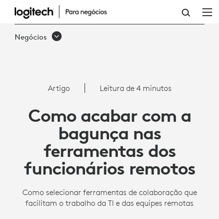
FERRAMENTAS
DE
Negócios
TRABALHO
REMOTO
|
Artigo
Leitura de 4 minutos
LOGITECH
Como acabar com a
PARA
bagunça nas
EMPRESAS
ferramentas dos
funcionários remotos
Como selecionar ferramentas de colaboração que
facilitam o trabalho da TI e das equipes remotas