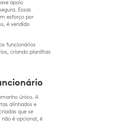
ave apoio
segura. Essas
em esforço por
s, é vendido
s funcionários
os, criando planilhas
uncionário
tamanho único. A
stas alinhados e
criadas que se
 não é opcional, é