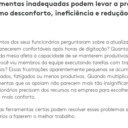
ramentas inadequadas podem levar a p
omo desconforto, ineficiência e reduçã
.
antos dos seus funcionários perguntaram sobre a atualiz
manecerem confortáveis após horas de digitação? Quan
 da mesa afeta a capacidade de se manterem produtivos
você viu membros da equipe executando tarefas com tr
tivos? Essas frustrações aparentemente pequenas se ac
jados, fatigados ou menos produtivos. Quando multiplic
amentas que os apoiam não parecem mais tão insignifica
cionários precisam dos recursos na empresa para escolhe
 mais conforto.
as ferramentas certas podem resolver esses problemas
rios a fazerem o melhor trabalho.