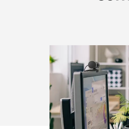
SIGNATURE
COMFORT
PLUS
COMBO
MK880