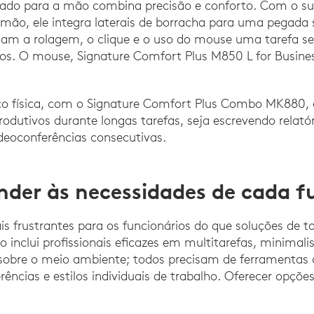
ado para a mão combina precisão e conforto. Com o su
mão, ele integra laterais de borracha para uma pegada 
rnam a rolagem, o clique e o uso do mouse uma tarefa s
os. O mouse, Signature Comfort Plus M850 L for Busines
o física, com o Signature Comfort Plus Combo MK880, o
utivos durante longas tarefas, seja escrevendo relatóri
deoconferências consecutivas.
nder às necessidades de cada f
s frustrantes para os funcionários do que soluções de 
o inclui profissionais eficazes em multitarefas, minimali
 sobre o meio ambiente; todos precisam de ferramentas 
rências e estilos individuais de trabalho. Oferecer opções