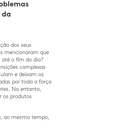
roblemas
o da
ação dos seus
tos mencionaram que
 até o fim do dia?
ansições complexas
umulam e deixam os
adas por toda a força
ntes. No entanto,
r os produtos
 e, ao mesmo tempo,