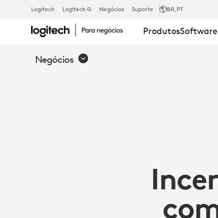
AUMENTO
Logitech
Logitech G
Negócios
Suporte
BR
,PT
Produtos
Software
DA
Negócios
PRODUTIVID
COM
O
Ince
LOGITECH
com