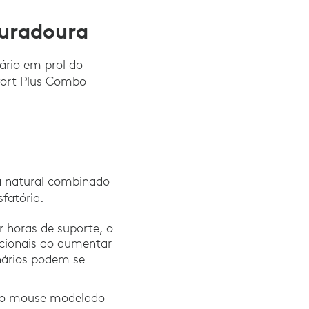
duradoura
ário em prol do
fort Plus Combo
.
a natural combinado
sfatória.
r horas de suporte, o
cionais ao aumentar
nários podem se
ro mouse modelado