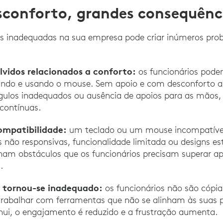
sconforto, grandes consequênc
s inadequadas na sua empresa pode criar inúmeros pro
lvidos relacionados a conforto:
os funcionários pode
itando e usando o mouse. Sem apoio e com desconforto
ulos inadequados ou ausência de apoios para as mãos, 
 contínuas.
ompatibilidade:
um teclado ou um mouse incompatível 
s não responsivas, funcionalidade limitada ou designs es
nam obstáculos que os funcionários precisam superar ap
.
 tornou-se inadequado:
os funcionários não são cópia
abalhar com ferramentas que não se alinham às suas pr
nui, o engajamento é reduzido e a frustração aumenta.