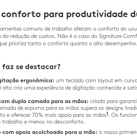
 conforto para produtividade 
rramentas comuns de trabalho afetam o conforto do usu
u da redução de custos. Não é o caso do Signature Com
que prioriza tanto o conforto quanto o alto desempenho
 faz se destacar?
igitação ergonômica:
um teclado com layout em curv
l alto cria uma experiência de digitação conhecida e sati
 com dupla camada para as mãos:
criado para garanti
amada de espuma para as mãos supera os designs tradi
1
to e oferecer 70% mais apoio para as mãos
. Os funcio
 trabalho e menos no desconforto.
 com apoio acolchoado para a mão:
o nosso primei