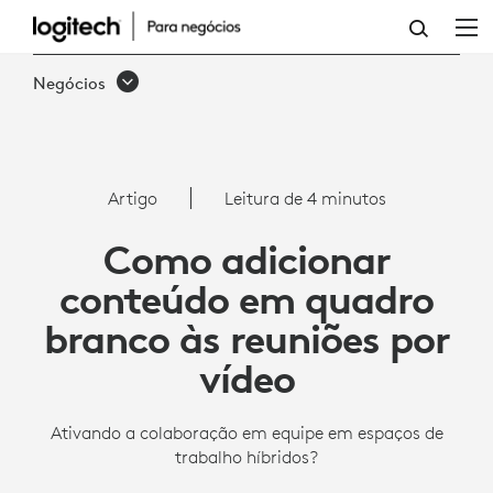
COMO
ADICIONAR
Negócios
CONTEÚDO
EM
QUADRO
Artigo
Leitura de 4 minutos
BRANCO
Como adicionar
VIRTUAL
conteúdo em quadro
ÀS
branco às reuniões por
REUNIÕES
vídeo
POR
VÍDEO
Ativando a colaboração em equipe em espaços de
trabalho híbridos?