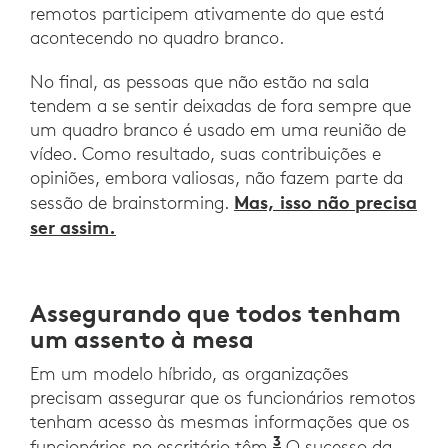
remotos participem ativamente do que está
acontecendo no quadro branco.
No final, as pessoas que não estão na sala
tendem a se sentir deixadas de fora sempre que
um quadro branco é usado em uma reunião de
vídeo. Como resultado, suas contribuições e
opiniões, embora valiosas, não fazem parte da
Mas, isso não precisa
sessão de brainstorming.
ser assim.
Assegurando que todos tenham
um assento à mesa
Em um modelo híbrido, as organizações
precisam assegurar que os funcionários remotos
tenham acesso às mesmas informações que os
3
Hybrid-Remote: c
funcionários no escritório têm.
O sucesso da