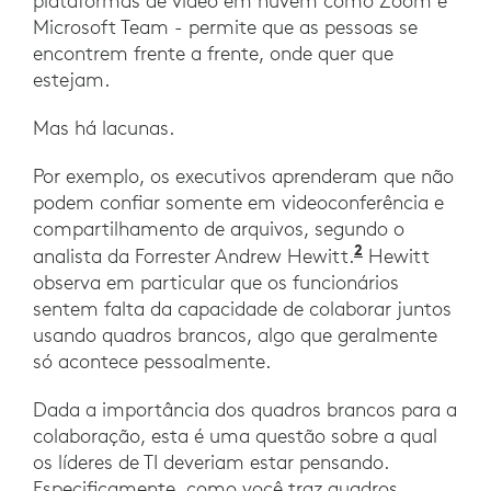
plataformas de vídeo em nuvem como Zoom e
Microsoft Team - permite que as pessoas se
encontrem frente a frente, onde quer que
estejam.
Mas há lacunas.
Por exemplo, os executivos aprenderam que não
podem confiar somente em videoconferência e
compartilhamento de arquivos, segundo o
2
Roberto Torr
analista da Forrester Andrew Hewitt.
Hewitt
observa em particular que os funcionários
sentem falta da capacidade de colaborar juntos
usando quadros brancos, algo que geralmente
só acontece pessoalmente.
Dada a importância dos quadros brancos para a
colaboração, esta é uma questão sobre a qual
os líderes de TI deveriam estar pensando.
Especificamente, como você traz quadros