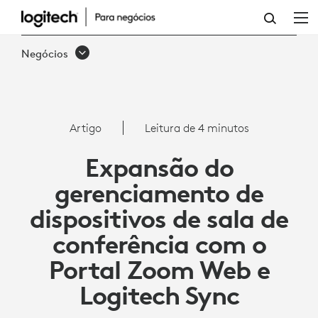
ARTIGO:
PORTAL
Negócios
ZOOM
E
SYNC
Artigo
Leitura de 4 minutos
|
Expansão do
LOGITECH
gerenciamento de
PARA
dispositivos de sala de
EMPRESAS
conferência com o
Portal Zoom Web e
Logitech Sync