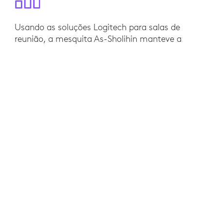
Usando as soluções Logitech para salas de
reunião, a mesquita As-Sholihin manteve a
tausiyah interativa, atrativa e sem problemas
técnicos.
Compartilhar materiais com os participantes e
transmitir ensinamentos islâmicos nunca foi tão
fácil. Os participantes podem ficar seguros e
confortáveis em suas casas enquanto
continuam a aprender mais sobre o islamismo.