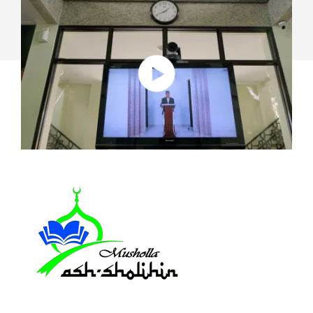
AS
SOLUÇÕES
LOGITECH
PARA
SALAS
DE
REUNIÃO