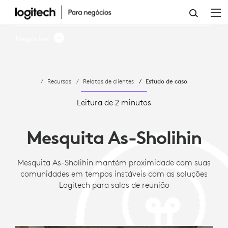
MESQUITA
AS-
Negócios
SHOLIHIN
MANTÉM
Recursos
Relatos de clientes
Estudo de caso
PROXIMIDADE
COM
Leitura de 2 minutos
SUAS
Mesquita As-Sholihin
COMUNIDADES
EM
Mesquita As-Sholihin mantém proximidade com suas
comunidades em tempos instáveis com as soluções
TEMPOS
Logitech para salas de reunião
INSTÁVEIS
COM