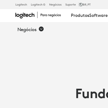
FUNDACIÓN
Logitech
Logitech G
Negócios
Suporte
BR
,PT
Produtos
Software
UNIVERSITAR
Negócios
SAN
PABLO
CEU
Funda
-