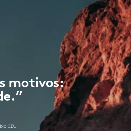
s motivos:
de.”
ablo CEU