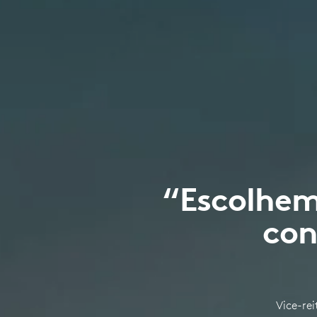
“Escolhem
con
Vice-re