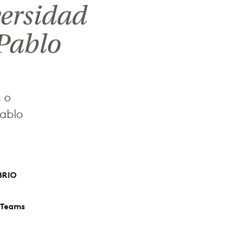
 o
Pablo
BRIO
 Teams