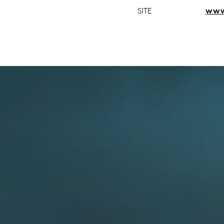
SITE
www