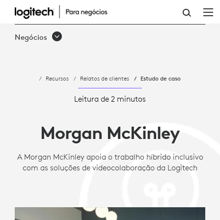
ESTUDO
DE
Negócios
CASO:
MORGAN
Recursos
Relatos de clientes
Estudo de caso
MCKINLEY
APOIA
Leitura de 2 minutos
O
Morgan McKinley
TRABALHO
HÍBRIDO
A Morgan McKinley apoia o trabalho híbrido inclusivo
com as soluções de videocolaboração da Logitech
COM
A
LOGITECH