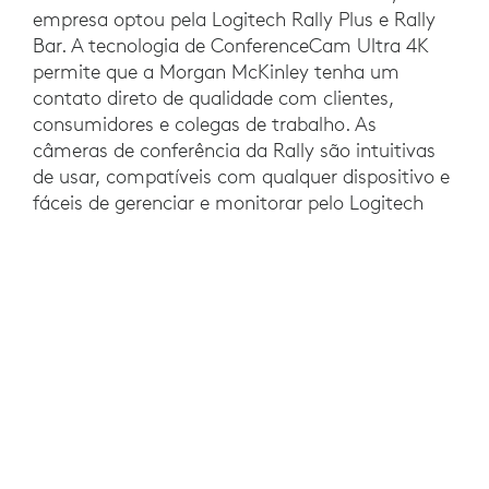
empresa optou pela Logitech Rally Plus e Rally
Bar. A tecnologia de ConferenceCam Ultra 4K
permite que a Morgan McKinley tenha um
contato direto de qualidade com clientes,
consumidores e colegas de trabalho. As
câmeras de conferência da Rally são intuitivas
de usar, compatíveis com qualquer dispositivo e
fáceis de gerenciar e monitorar pelo Logitech
Sync.
Com o software Meetio, o Tap e o Tap Scheduler
permitem que os funcionários agendem e
participem de reuniões com facilidade. Já o
Swytch fornece acesso simples aos monitores
da sala de reunião com um único cabo de
laptop.