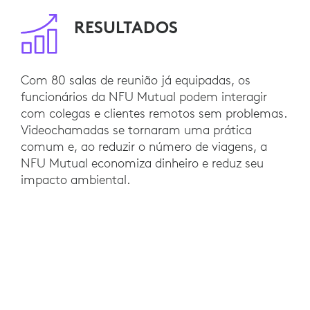
RESULTADOS
Com 80 salas de reunião já equipadas, os
funcionários da NFU Mutual podem interagir
com colegas e clientes remotos sem problemas.
Videochamadas se tornaram uma prática
comum e, ao reduzir o número de viagens, a
NFU Mutual economiza dinheiro e reduz seu
impacto ambiental.
Outras 10 salas de reunião equipadas para vídeo
já estão em planejamento. A NFU Mutual
também está considerando a Logitech Connect
para espaços de reunião menores e webcams
Logitech BRIO para ambientes de trabalho
pessoais.