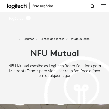
ESTUDO
DE
Negócios
CASO:
NFU
Recursos
Relatos de clientes
Estudo de caso
MUTUAL
ESCOLHE
NFU Mutual
O
NFU Mutual escolhe as Logitech Room Solutions para
MICROSOFT
Microsoft Teams para viabilizar reuniões face a face
TEAMS
em qualquer lugar
E
A
LOGITECH