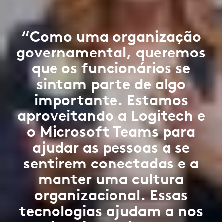
“Como uma organização
governamental, queremos
que os funcionários se
sintam parte de algo
importante. Estamos
aproveitando a Logitech e
o Microsoft Teams para
ajudar as pessoas a se
sentirem conectadas e a
manter uma cultura
organizacional. Essas
tecnologias ajudam a nos