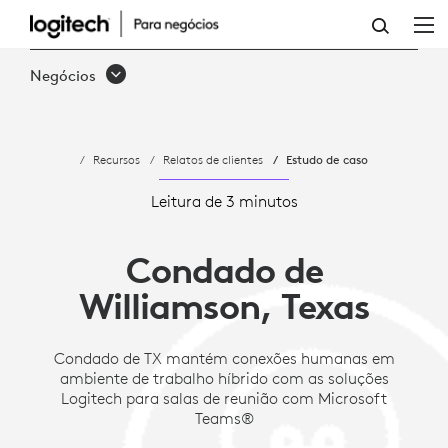
ESTUDO
DE
Negócios
CASO:
CONDADO
Recursos
Relatos de clientes
Estudo de caso
DE
WILLIAMSON,
Leitura de 3 minutos
TEXAS
Condado de
|
Williamson, Texas
SOLUÇÕES
LOGITECH
Condado de TX mantém conexões humanas em
ambiente de trabalho híbrido com as soluções
Logitech para salas de reunião com Microsoft
Teams®