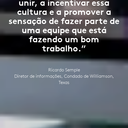
unir, a incentivar essa
cultura e a promover a
sensação de fazer parte de
uma equipe que está
fazendo um bom
trabalho.”
Ricardo Semple
Diretor de informações, Condado de Williamson,
Texas