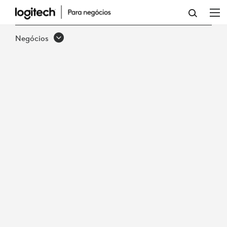
DEIXE
O
Negócios
PASSADO
PARA
TRÁS:
MODERNIZE
A
EXPERIÊNCIA
DO
LOCAL
DE
TRABALHO