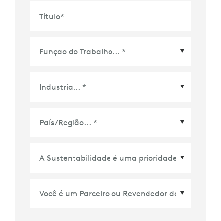
Título
*
País/Região
*