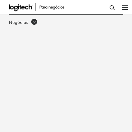
COMO
OS
Negócios
ESPAÇOS
DE
TRABALHO
PESSOAIS
DA
LOGITECH
ELEVAM
A
EXPERIÊNCIA
DO