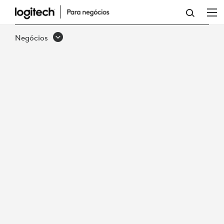
ANÁLISE
DO
Negócios
PRODUTO:
FROST
&AMP;
SULLIVAN
AVALIA
A
RALLY
BAR
COMO
DISPOSITIVO