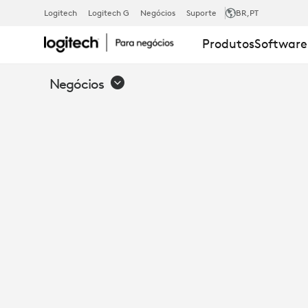
INFORME
Logitech
Logitech G
Negócios
Suporte
BR
,PT
Produtos
Software
OFICIAL:
Negócios
COMO
MIGRAR
DO
MODO