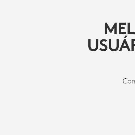
MEL
USUÁ
Com