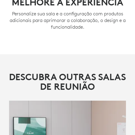
MELHORE A EXPERIÊNCIA
Simplifique a configuração e o gerenciamento com
Personalize sua sala e a configuração com produtos
soluções pré-configuradas para Microsoft Teams
adicionais para aprimorar a colaboração, o design e a
Rooms no Android ou no modo appliance Zoom
funcionalidade.
Rooms como opções alternativas de implantação
para salas que priorizam o uso de vídeo.
SAIBA MAIS
DESCUBRA OUTRAS SALAS
LOCALIZE UM
DE REUNIÃO
REVENDEDOR
Rally Bar Mini
Logitech Tap IP