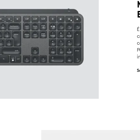
É
c
c
P
i
S