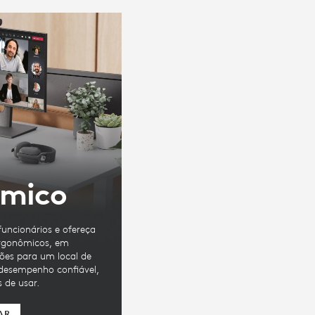
ômico
uncionários e ofereça
ergonômicos, em
es para um local de
desempenho confiável,
s de usar.
AR