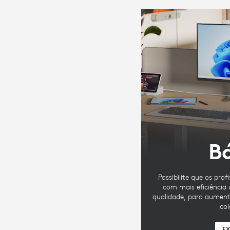
Bá
Possibilite que os prof
com mais eficiência
qualidade, para aumenta
co
E