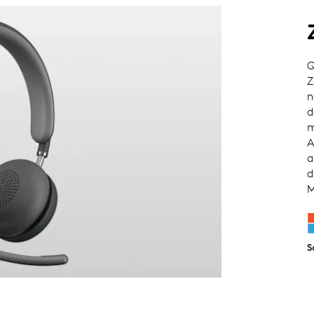
Q
Z
n
d
m
A
a
d
M
S