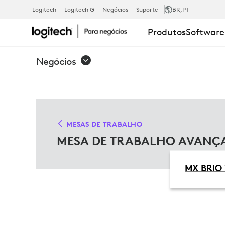
SOLUÇÕES
Logitech
Logitech G
Negócios
Suporte
BR
,PT
Produtos
Software
PARA
Negócios
MESA
DE
MESAS DE TRABALHO
MESA DE TRABALHO AVANÇ
TRABALHO
MX BRIO 
AVANÇADA