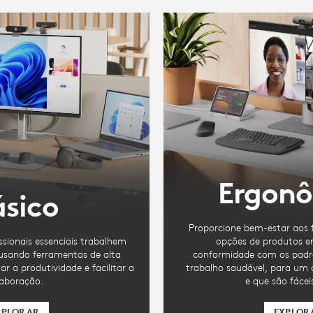
Ergon
sico
Proporcione bem-estar aos f
issionais essenciais trabalhem
opções de produtos 
 usando ferramentas de alta
conformidade com os padrõ
r a produtividade e facilitar a
trabalho saudável, para um 
laboração.
e que são fácei
XPLORAR
EXPLOR