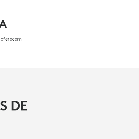
IA
e oferecem
S DE