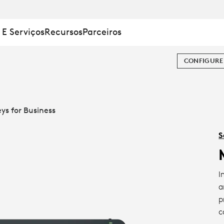
 E Serviços
Recursos
Parceiros
CONFIGURE
ys for Business
S
I
a
p
c