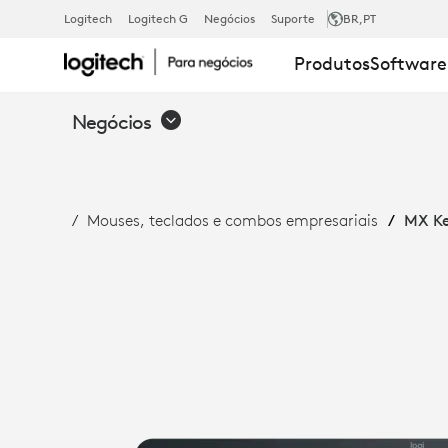
MX
Logitech
Logitech G
Negócios
Suporte
BR
,PT
Produtos
Software
KEYS
Negócios
FOR
Mouses, teclados e combos empresariais
MX Ke
BUSINESS