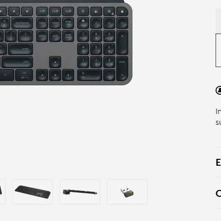
I
s
E