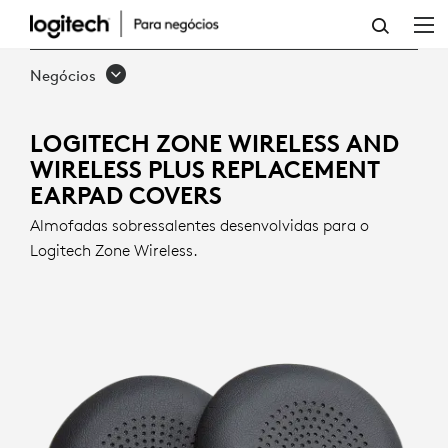
ALMOFADAS
SOBRESSALENTES
Negócios
PARA
LOGITECH
LOGITECH ZONE WIRELESS AND
WIRELESS PLUS REPLACEMENT
ZONE
EARPAD COVERS
WIRELESS
Almofadas sobressalentes desenvolvidas para o
E
Logitech Zone Wireless.
WIRELESS
PLUS