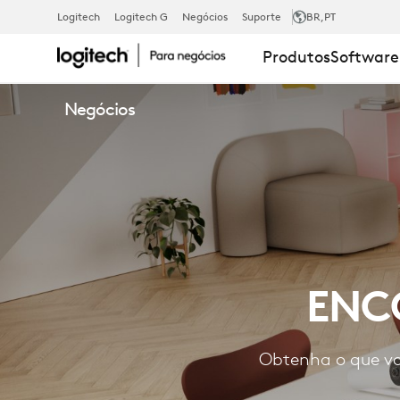
LOCALIZE
Logitech
Logitech G
Negócios
Suporte
BR
,PT
Produtos
Software
UM
Negócios
REVENDEDO
ENC
Obtenha o que vo