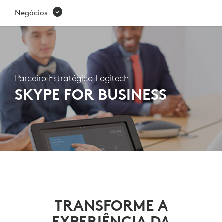
PARCEIRO
Negócios
ESTRATÉGICO
LOGITECH
-
Parceiro Estratégico Logitech
MICROSOFT
SKYPE FOR BUSINESS
SKYPE
FOR
BUSINESS
TRANSFORME A
EXPERIÊNCIA DA