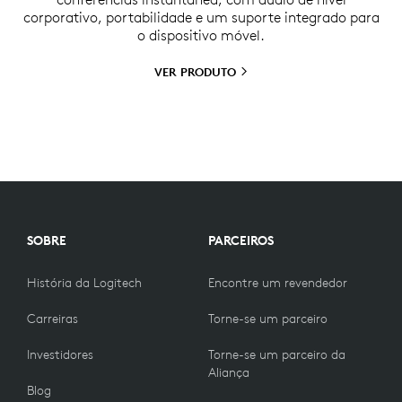
corporativo, portabilidade e um suporte integrado para
o dispositivo móvel.
VER
PRODUTO
SOBRE
PARCEIROS
História da Logitech
Encontre um revendedor
Carreiras
Torne-se um parceiro
Investidores
Torne-se um parceiro da
Aliança
Blog