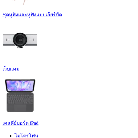
ชุดหูฟังและหูฟังแบบเอียร์บัด
เว็บแคม
เคสคีย์บอร์ด iPad
ไมโครโฟน